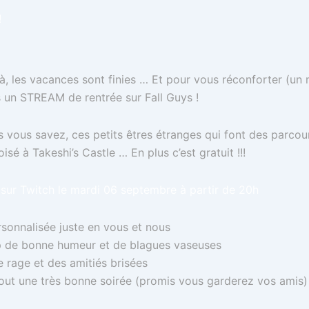
!
à, les vacances sont finies … Et pour vous réconforter (un
 un STREAM de rentrée sur Fall Guys !
ys vous savez, ces petits êtres étranges qui font des parc
oisé à Takeshi’s Castle … En plus c’est gratuit !!!
sur Twitch le mardi 06 septembre à partir de 20h
rsonnalisée juste en vous et nous
 de bonne humeur et de blagues vaseuses
 rage et des amitiés brisées
out une très bonne soirée (promis vous garderez vos amis)