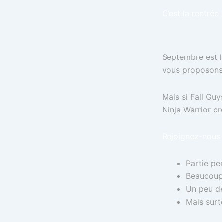
C’est la rentrée 
Septembre est l
vous proposons
Mais si Fall Gu
Ninja Warrior cr
Rejoignez-nous 
Partie pe
Beaucoup
Un peu de
Mais surt