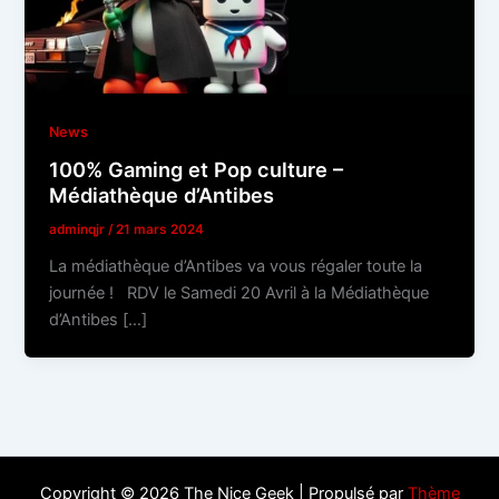
News
100% Gaming et Pop culture –
Médiathèque d’Antibes
adminqjr
/
21 mars 2024
La médiathèque d’Antibes va vous régaler toute la
journée ! RDV le Samedi 20 Avril à la Médiathèque
d’Antibes […]
Copyright © 2026 The Nice Geek | Propulsé par
Thème