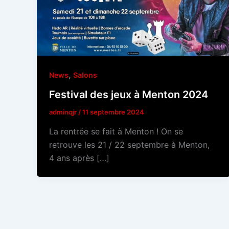
,
News
Salons
Festival des jeux à Menton 2024
adminqjr
/
11 septembre 2024
La rentrée se fait à Menton ! On se
retrouve les 21 / 22 septembre à Menton,
4 ans après […]