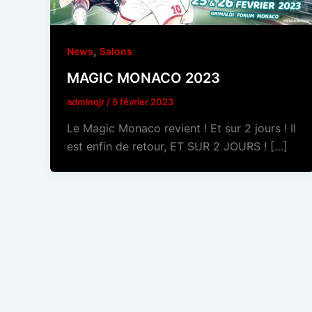
,
News
Salons
MAGIC MONACO 2023
adminqjr
/
5 février 2023
Le Magic Monaco revient ! Et sur 2 jours ! Il
est enfin de retour, ET SUR 2 JOURS ! […]