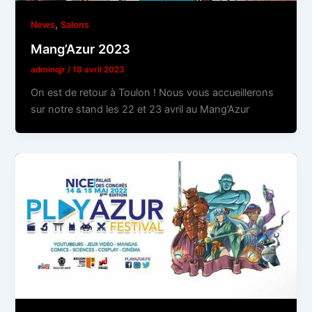
,
News
Salons
Mang’Azur 2023
adminqjr
/
18 avril 2023
On est de retour à Toulon ! Nous vous accueillerons
sur notre stand les 22 et 23 avril au Mang’Azur