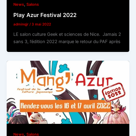
,
News
Salons
Play Azur Festival 2022
adminqjr
/
3 mai 2022
LE salon culture Geek et sciences de Nice. Jamais 2
sans 3, l’édition 2022 marque le retour du PAF après
,
News
Salons