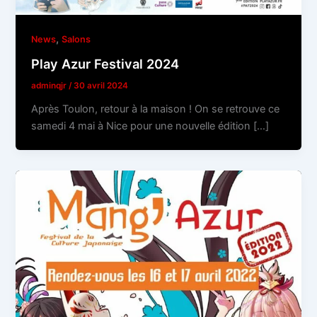
,
News
Salons
Play Azur Festival 2024
adminqjr
/
30 avril 2024
Après Toulon, retour à la maison ! On se retrouve ce
samedi 4 mai à Nice pour une nouvelle édition […]