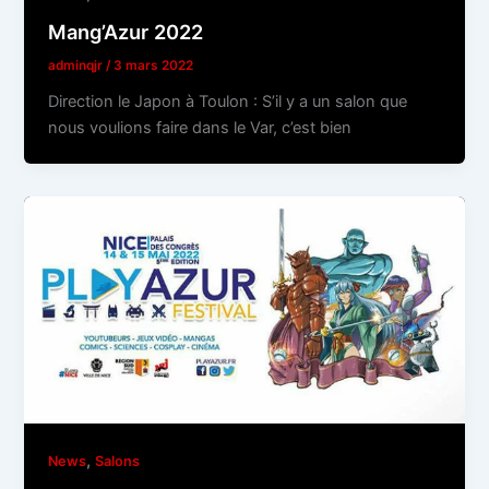
Mang’Azur 2022
adminqjr
/
3 mars 2022
Direction le Japon à Toulon : S’il y a un salon que
nous voulions faire dans le Var, c’est bien
,
News
Salons