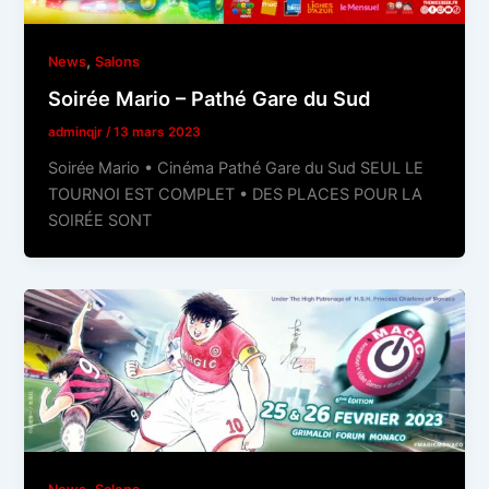
,
News
Salons
Soirée Mario – Pathé Gare du Sud
adminqjr
/
13 mars 2023
Soirée Mario • Cinéma Pathé Gare du Sud SEUL LE
TOURNOI EST COMPLET • DES PLACES POUR LA
SOIRÉE SONT