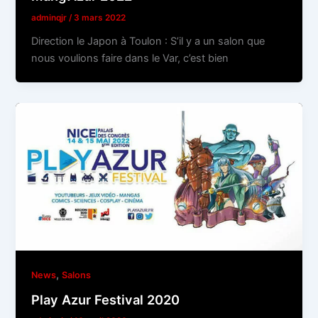
adminqjr
/
3 mars 2022
Direction le Japon à Toulon : S’il y a un salon que
nous voulions faire dans le Var, c’est bien
,
News
Salons
Play Azur Festival 2020