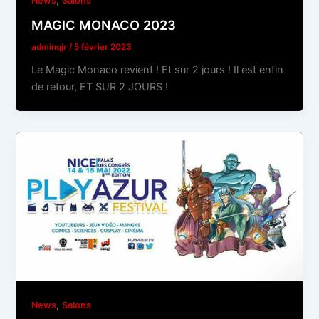
,
News
Salons
MAGIC MONACO 2023
adminqjr
/
5 février 2023
Le Magic Monaco revient ! Et sur 2 jours ! Il est enfin
de retour, ET SUR 2 JOURS !
,
News
Salons