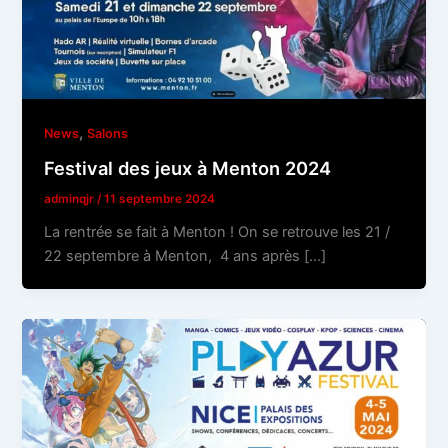
,
News
Salons
Festival des jeux à Menton 2024
adminqjr
/
11 septembre 2024
La rentrée se fait à Menton ! On se retrouve les 21 /
22 septembre à Menton, 4 ans après […]