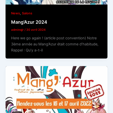
,
News
Salons
Mang’Azur 2024
adminqjr
/
30 avril 2024
Here we go again ! (article post convention) Notre
3ème année au Mang’Azur était comme d’habitude,
Rappel : Qu’y a-t-il