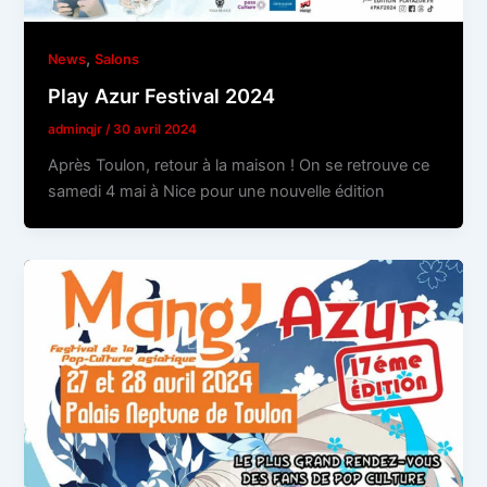
,
News
Salons
Play Azur Festival 2024
adminqjr
/
30 avril 2024
Après Toulon, retour à la maison ! On se retrouve ce
samedi 4 mai à Nice pour une nouvelle édition