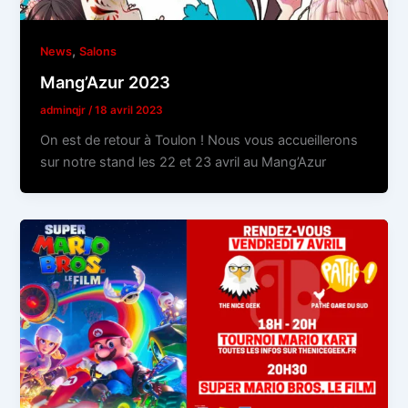
,
News
Salons
Mang’Azur 2023
adminqjr
/
18 avril 2023
On est de retour à Toulon ! Nous vous accueillerons
sur notre stand les 22 et 23 avril au Mang’Azur