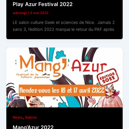
Play Azur Festival 2022
adminqjr
/
3 mai 2022
LE salon culture Geek et sciences de Nice. Jamais 2
sans 3, l’édition 2022 marque le retour du PAF après
,
News
Salons
Mang’Azur 2022